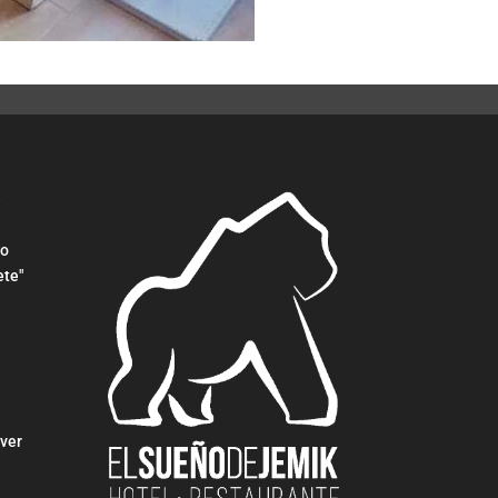
e
do
ete"
ver