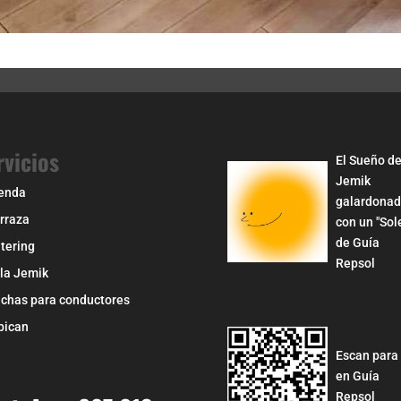
rvicios
El Sueño d
Jemik
enda
galardona
rraza
con un "Sol
de Guía
tering
Repsol
la Jemik
chas para conductores
pican
Escan para 
en Guía
Repsol