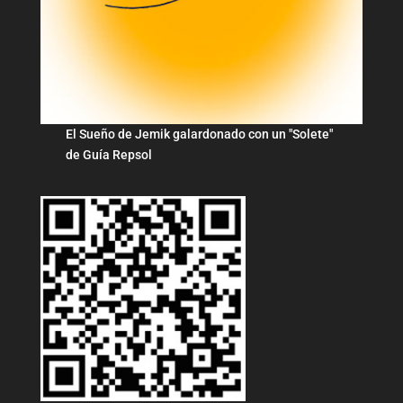
El Sueño de Jemik galardonado con un "Solete"
de Guía Repsol