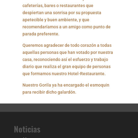
cafeterías, bares o restaurantes que
despiertan una sonrisa por su propuesta
apetecible y buen ambiente, y que
recomendaríamos a un amigo como punto de
parada preferente.
Queremos agradecer de todo corazón a todas
aquellas personas que han votado por nuestra
casa, reconociendo así el esfuerzo y trabajo
diario que realiza el gran equipo de personas
que formamos nuestro Hotel-Restaurante.
Nuestro Gorila ya ha encargado el esmoquin
para recibir dicho galardón.
Noticias